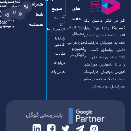
شماره
مشاوره
پشتیبانی
مشاوره
همراه
تماس
ثبت
ثبت
دانشجویان
های
سریع
نام
در
نام
۰۹۳۷۲۱۷۹۳۱۰
شما
در
بله
در
آشنایی با
مفید
کر داشتن یک
واتساپ
بله
09372179310
فارغ
هستیم
۰۹۳۷۲۱۷۹۳۱۰
دوره بازاریابی
09372179310
 موفق در بازار
التحصیلان ما
دیجیتال
تید، جای درستی
ارتباط با
دیجیتال مارکتینگ
دوره طراحی
آکادمی
کمپین و
لسازی کسب و
مقالات
گوگل ادز
ضای دیجیتال است
درباره ما
مع‌ترین دوره‌های
یتال مارکتینگ
تماس با ما
 یک متخصص تمام
 خواهیم کرد.