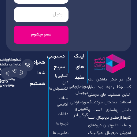
عضو میشوم
لینک
دسترسی
شماره
مشاوره
پشتیبانی
مشاوره
همراه
تماس
ثبت
ثبت
دانشجویان
های
سریع
نام
در
نام
۰۹۳۷۲۱۷۹۳۱۰
شما
در
بله
در
آشنایی با
مفید
کر داشتن یک
واتساپ
بله
09372179310
فارغ
هستیم
۰۹۳۷۲۱۷۹۳۱۰
دوره بازاریابی
09372179310
 موفق در بازار
التحصیلان ما
دیجیتال
تید، جای درستی
ارتباط با
دیجیتال مارکتینگ
دوره طراحی
آکادمی
کمپین و
لسازی کسب و
مقالات
گوگل ادز
ضای دیجیتال است
درباره ما
مع‌ترین دوره‌های
یتال مارکتینگ
تماس با ما