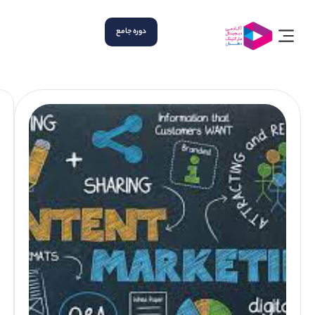
دوره جامع
دوره
های
آکادمی
دوره
جامع
دیجیتال
مارکتینگ
دوره
گوگل
ادز و
طراحی
کمپین