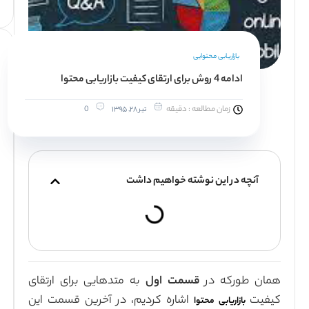
مشــــــاوره
رایـــــــــــگان
جهت
: دقیقه
تیر ۲۸, ۱۳۹۵
0
دریافت
مشاوره
رایگان
فرم
زیر
ته خواهیم داشت
را
پر
کنید
مت اول
به متدهایی برای ارتقای
شاره کردیم، در آخرین قسمت این