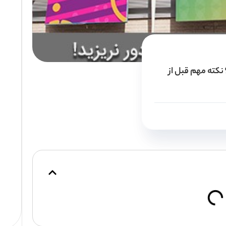
با تبلیغات محیطی پول خود را دور نریزید! 9 نکته مهم قبل از