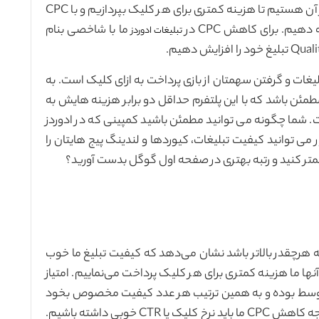
پرداختی ما برای واژه مورد نظر است. قاعدتا ما خواستار آن هستیم تا هزینه کمتری برای هر کلیک بپردازیم و با CPC
هیم. برای کاهش CPC در
ما با شاخصی بنام
تبلیغات ادوردز
غات و گرفتن سهمتان از بازی پرداخت به ازای کلیک است. به
 مطمئن باشد که با این پلتفرم حداقل دو برابر هزینه هایش به
. شما چگونه می توانید مطمئن باشید کمپینی که در ادوردز
می توانید کیفیت تبلیغات، کیوردها و لندینگ پیج هایتان را
کمتر کنید و رتبه بهتری در صفحه اول گوگل بدست آورید؟
از کیفی در تبلیغات ادوردز عددی است بین ۱ تا ۱۰ که هرچقدر بالاتر باشد نشان می‌دهد که کیفیت تبلیغ ما خوب
نها ما هزینه کمتری برای هر کلیک پرداخت می‌نماییم. امتیاز
طلوب باید حداقل روی عدد ۵ باشد. عدد ۴ متوسط بوده و به همین ترتیب هر عدد کیفیت مخصوص بخود
را نشان می‌دهد. برای بالا بردن نرخ امتیاز کیفی و در نتیجه کاهش CPC ما باید نرخ کلیک یا CTR خوبی داشته باشیم.