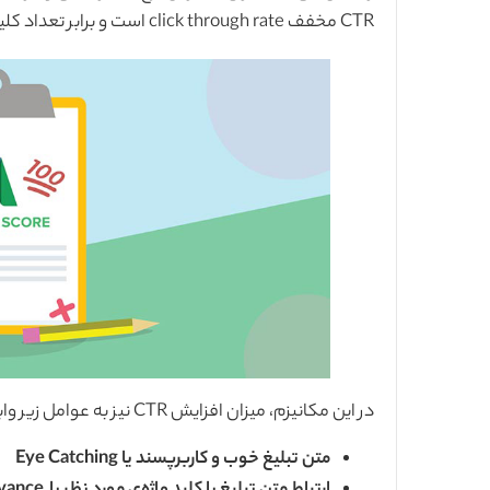
CTR مخفف click through rate است و برابر تعداد کلیک‌ها تقسیم بر تعداد نمایش یا Impression است.
در این مکانیزم، میزان افزایش CTR نیز به عوامل زیر وابسته است:
متن تبلیغ خوب و کاربرپسند یا Eye Catching