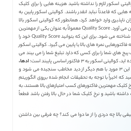
را رونمایی کنید،‌ اما اگر شما Quality score کوالیتی اسکور لازم را نداشته باشید هزینه هایی را برای کلیک
 که قاعدتاً نباید انقدر باشند. کوالیتی اسکور پایین به
 ناپذیری وارد خواهد کرد، همانطور که کوالیتی اسکور بالا
نرخ بازگشت سرمایه شگفت انگیزی را برای شما به ارمغان می آورد. Quality Score معمولاً به عنوان یکی از مهمترین
ارکانی که باید برای اکانت ادوردز خود به آن توجه کنید شناخته می شود. برای این که بتوانید Quality Score خود را
اکتورهایی نمره های بالا یا پایین می گیرد. کوالیتی اسکور
پیج های شما را برای کسی که دارد تبلیغ شما را می بیند می
ر به ۳ فاکتور اساسی پایبند است؛
ادها،
. میزان ارتباط و همگون بودن این ۳ مورد با هم دیگر از دید مخاطب سنجیده می شود و
ید که اخیراً با توجه به تحقیقات انجام شده برروی الگوریتم
کتور لندینگ پیج و نرخ کلیک مهمترین فاکتورهای کسب امتیازهای بالا هستند، به
داشته باشید و نرخ کلیک شما در حال بالا رفتن باشد قطعاً
ی بالا چه دردی را از ما دوا می کند؟ چه فرقی بین داشتن