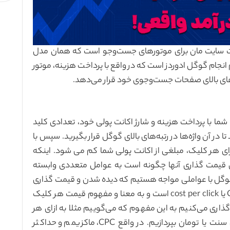
ات سایت مان برای موتورهای جست‌وجو است که همان مدل
م انجام گوگل ادوردز است که در واقع با پرداخت هزینه، موتور
های بالای صفحات جست‌وجوی خود قرار می‌دهد.
ما با پرداخت هزینه و شارژ اکانت پولی خود، تعدادی کلید
ر آن واژه‌ها در رتبه‌های بالای گوگل قرار بگیرید. سپس با
ای هر کلیک، مبلغی از اکانت پولی شما کم می شود. اینکه
 قیمت گذاری آنها چگونه است به عوامل متعددی وابسته
 گوگل با عواملی مواجه هستیم که دیده شدن و قیمت گذاری
تبلیغ ما تابعی از این عوامل می‌باشد. یکی از آنها CPC یا cost per click است و به معنا و مفهوم قیمت هر کلیک
 و قیمت گذاری می‌کنیم به این مفهوم که می‌گوییم مثلا به ازای هر
کلیک بر روی کلید واژه مورد نظرمان حاضریم ایکس سنت یا تومان بپردازیم. در واقع CPC، ماکزیمم و حداکثر