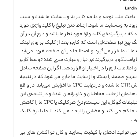
Landin
 باعث جلب توجه و علاقه کاربر به وب‌سایت ما شده و سبب
ود به وب‌سایت ما شود. ارتباط متن تبلیغ با کلید واژه‌ی مورد
 که دربرگیرنده‌ی کلید واژه مورد نظر ما باشد و درج آن در آن
گ پیج نیز صفحه‌ای است که کاربر بعد از کلیک بر روی لینک
ات ما قرار می‌گیرد و اصطلاحا در آن صفحه فرود می‌آید.
 پاسخگو و دربرگیرنده‌ی نیاز و عبارت سرچ شده توسط کاربر
 اطلاعات لازم را در اختیار او قرار دهد. اگر این صفحه شامل
سریع صفحه را بسته و از سایت ما خارج می‌شود که در نتیجه
اینکار تاثیر منفی در امتیاز کیفی ما داشته و سبب کاهش CTR ما شده و در نهایت CPC ما افزایش می‌یابد. در واقع
هایمان از جانب مخاطبان و کاربرانمان شده و در نتیجه‌ی این
افزایش تعداد کلیک و ایجاد درآمد بیشتر برای سیستم تبلیغات گوگل، این سیستم نرخ هر کلیک یا CPC ما را کاهش
ا کم می کند و فضایی را ایجاد می کند تا ما با نرخ کلیک
م.
ی توانید ادهای با کیفیت بسازید و کال تو اکشن های بی