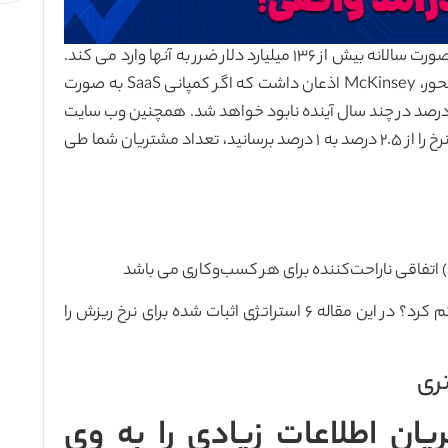
ریزش مشتری تنها در سطح بیزینس های امریکایی به صورت سالانه بیش از ۱۳۶ میلیارد دلار ضرر به آنها وارد می کند.
طی یک مطالعه در مورد رشد کمپانی های تکنولوژی محور، McKinsey اذعان داشت که اگر کمپانی SaaS به صورت
لانه رشد کمتر از ۲۰ درصد داشته باشد، به احتمال ۹۲ درصد در چند سال آینده نابود خواهد شد. همچنین وب سایت
Zoho در مورد نرخ چرخش می گوید که اگر بتوانید این نرخ را از ۲.۵ درصد به ۱ درصد برسانید، تعداد مشتریان شما طی
اما چطور می توان مشتریان را نگه داشت و ریزش را کم کرد؟ در این مقاله ۶ استراتژی اثبات شده برای نرخ ریزش را
ریان اطلاعات زیادی را به وی