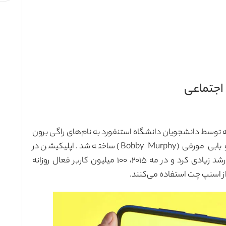
م‌رسانی با عکس (MMS) است که توسط دانشجویان دانشگاه استنفورد به نام‌های راگی برون
(Reggie Brown) ، اوان اسپیگل (Evan Speigel) و بابی مورفی (Bobby Murphy) ساخته شد. اپلیکیشن در
سپتامبر ۲۰۱۱ رسما به بازار عرضه شد و در زمان کوتاه، رشد زیادی کرد و در مه ۲۰۱۵، ۱۰۰ میلیون کاربر فعال روزانه