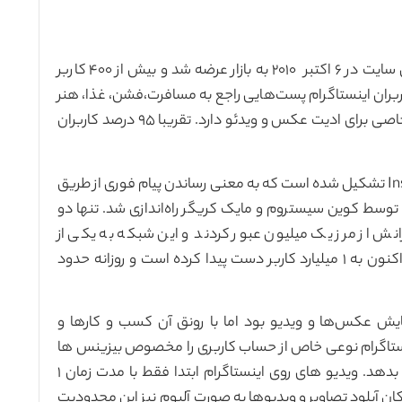
اینستاگرام پلت فرم بصری رسانه‌ی اجتماعی است. این سایت در ۶ اکتبر ۲۰۱۰ به بازار عرضه شد و بیش از ۴۰۰ کاربر
ران اینستاگرام پست‌هایی راجع به مسافرت،فشن، غذا، هنر
و موضوعات مشابه می‌گذارند. اینستاگرام فیلترهای خاصی برای ادیت عکس و ویدئو دارد. تقریبا ۹۵ درصد کاربران
اینستاگرام از ترکیب دو واژه telegram و Instant camera تشکیل شده است که به معنی رساندن پیام فوری از طریق
صویر است. این شبکه اجتماعی محبوب در سال ۲۰۱۰ توسط کوین سیستروم و مایک کریگر راه‌اندازی شد. تنها دو
نش از مرز یک میلیون عبور کردند و این شبکه به یکی از
قدرتمندترین شبکه‌ها تا کنون تبدیل شد. این شبکه اکنون به ۱ میلیارد کاربر دست پیدا کرده است و روزانه حدود
ایش عکس‌ها و ویدیو بود اما با رونق آن کسب و کارها و
نستاگرام نوعی خاص از حساب کاربری را مخصوص بیزینس ها
ایجاد کرد تا از طریق آن شکل تجاری‌تری به پلتفرمش بدهد. ویدیو های روی اینستاگرام ابتدا فقط با مدت زمان ۱
جود بود که بعد از مدتی با ظهور IG TV و امکان آپلود تصاویر و ویدیوها به صورت آلبوم نیز این محدودیت